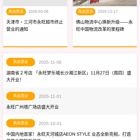
商品营运
2026-03-06
商品营运
2025-12-17
天津市・三河市永旺超市终止
佛山物流中心焕新升级——永
营业的通知
旺中国物流改革的里程碑
商品营运
2025-11-06
湖南省２号店 「永旺梦乐城长沙湘江新区」11月27日（周四）盛
大开业！
商品营运
2025-11-01
永旺广州塔广场店盛大开业
商品营运
2025-10-01
中国内地首家！永旺天河城店AEON STYLE 业态全新亮相，打造